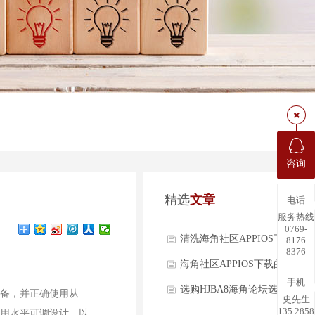
咨询
精选
文章
电话
服务热线
0769-
清洗海角社区APPIOS下载应
8176
8376
些方面？
海角社区APPIOS下载的操作流
手机
选购HJBA8海角论坛选购重点
，并正确使用从
史先生
135 2858
采用水平可调设计，以
有哪些？