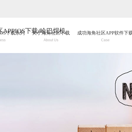
区APPIOS下载/哈巴焊机
IOS下载系列
关于海角社区下载
成功海角社区APP软件下
ress
About Us
Case