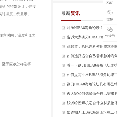
2360
面的特殊设计，焊接
最新
资讯
载实时温度曲线显示。
微信
冲压HJBA8海角论坛主要工作
，要注意时间，温度和压力
公众号
及特点详细介绍！
告诉大家铡刀HJBA8海角论坛
流程与特点分别是什么？
你知道，哈巴焊机使用成本高吗
如何选择适合自己需求脉冲海
。至于应该怎样选择，
区APPIOS下载？
看一下铡刀HJBA8海角论坛维
保养方法有哪些？
如何提高冲压HJBA8海角论坛
效率？
铡刀HJBA8海角论坛具有哪些
点，值得选择？
教大家如何选择适合自己需求
海角社区APPIOS下载？
浅谈哈巴焊机适合什么材质物
接？
知道铡刀HJBA8海角论坛在工